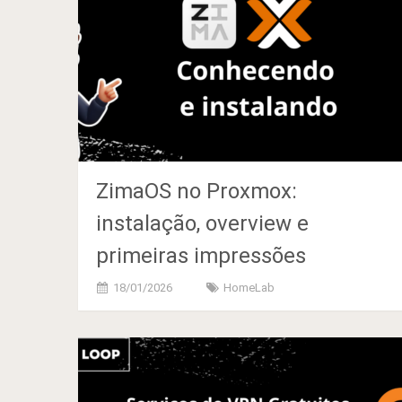
ZimaOS no Proxmox:
instalação, overview e
primeiras impressões
18/01/2026
HomeLab