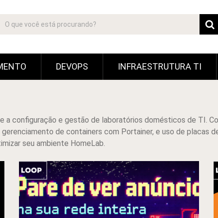
MENTO
DEVOPS
INFRAESTRUTURA TI
 a configuração e gestão de laboratórios domésticos de TI. C
, gerenciamento de containers com Portainer, e uso de placas de
timizar seu ambiente HomeLab.