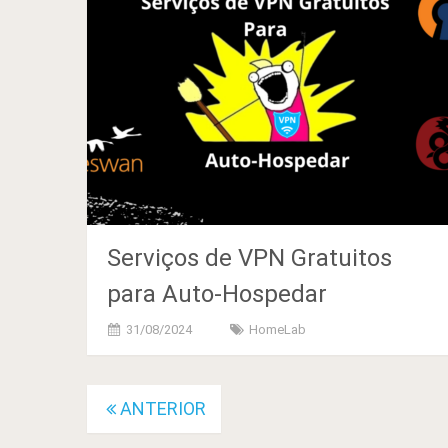
Serviços de VPN Gratuitos
para Auto-Hospedar
31/08/2024
HomeLab
Navegação
ANTERIOR
de