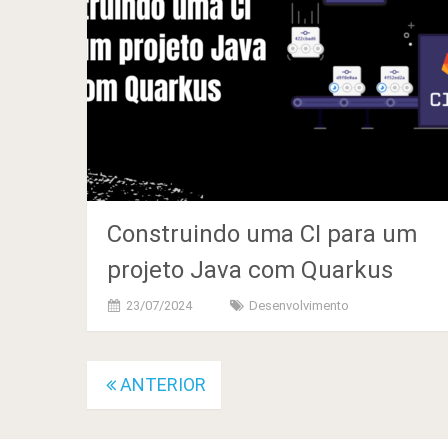
Construindo uma CI para um
projeto Java com Quarkus
23/07/2024
Desenvolvimento
Navegação
ANTERIOR
de