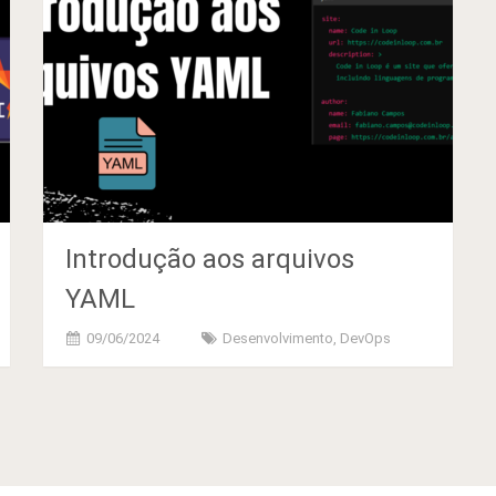
Introdução aos arquivos
YAML
09/06/2024
Desenvolvimento
,
DevOps