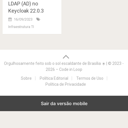
LDAP (AD) no
Keycloak 22.0.3
16/09/2023
Infraestrutura TI
Navegação
de
Orgulhosamente feito sob o sol escaldante de Brasília ☀️
|
© 2023 -
postagens
2026 – Code in Loop
Sobre
Política Editorial
Termos de Uso
Política de Privacidade
Sair da versão mobile